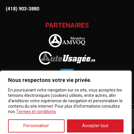
(418) 903-3880
PARTENAIRES
Nous respectons votre vie privée.
En poursuivant votre navigation sur ce site, vous acceptez les
témoins électroniques (cookies) utilisés, entre autres, afin
d’améliorer votre expérience de navigation et personnaliser le
contenu du site internet. Pour plus d’informations consultez
nos
Termes et conditions
Termes et conditions
| © Tous droits réservés 2026
Association des marchands de véhicules d'occasion du
Québec
AMVOQ ne se tient pas responsable du contenu, de la
Personnaliser
Accepter tout
publicité et des informations apparaissant sur ce site.