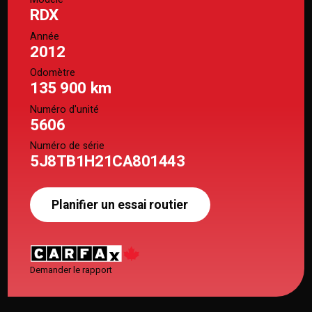
RDX
Année
2012
Odomètre
135 900 km
Numéro d'unité
5606
Numéro de série
5J8TB1H21CA801443
Planifier un essai routier
Demander le rapport