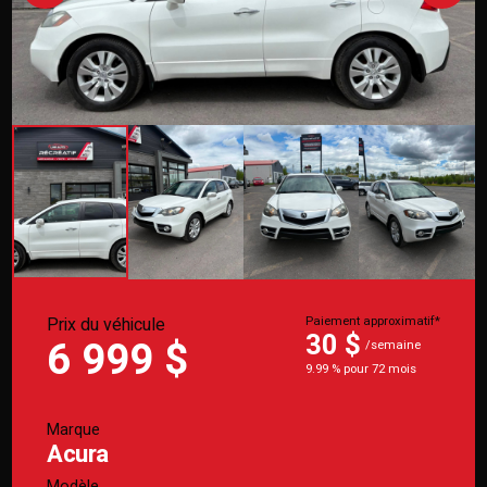
Prix du véhicule
Paiement approximatif*
30 $
6 999 $
/semaine
9.99 % pour 72 mois
Marque
Acura
Modèle