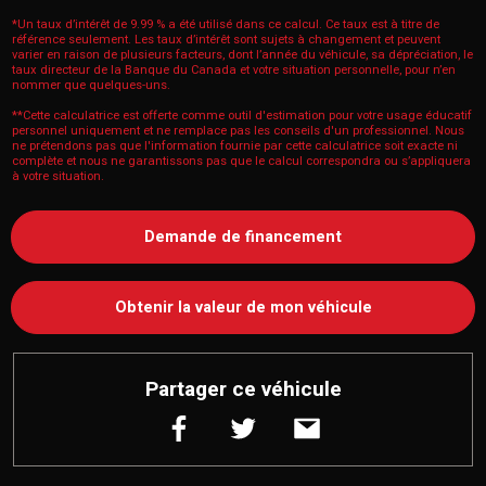
*Un taux d’intérêt de 9.99 % a été utilisé dans ce calcul. Ce taux est à titre de
référence seulement. Les taux d’intérêt sont sujets à changement et peuvent
varier en raison de plusieurs facteurs, dont l’année du véhicule, sa dépréciation, le
taux directeur de la Banque du Canada et votre situation personnelle, pour n’en
nommer que quelques-uns.
**Cette calculatrice est offerte comme outil d'estimation pour votre usage éducatif
personnel uniquement et ne remplace pas les conseils d'un professionnel. Nous
ne prétendons pas que l'information fournie par cette calculatrice soit exacte ni
complète et nous ne garantissons pas que le calcul correspondra ou s’appliquera
à votre situation.
Demande de financement
Obtenir la valeur de mon véhicule
Partager ce véhicule