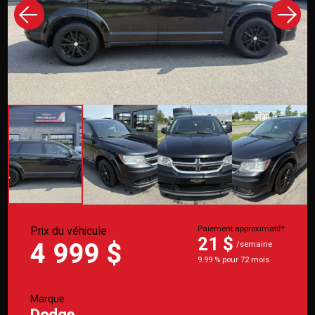
Prix du véhicule
Paiement approximatif*
21 $
4 999 $
/semaine
9.99 % pour 72 mois
Marque
Dodge