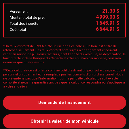
21.30 $
Versement
4 999.00 $
Montant total du prêt
1 645.91 $
Total des intérêts
6 644.91 $
Coût total
*Un taux d’intérêt de 9.99 % a été utilisé dans ce calcul. Ce taux est à titre de
référence seulement. Les taux d’intérêt sont sujets à changement et peuvent
varier en raison de plusieurs facteurs, dont l’année du véhicule, sa dépréciation, le
taux directeur de la Banque du Canada et votre situation personnelle, pour n’en
nommer que quelques-uns.
**Cette calculatrice est offerte comme outil d'estimation pour votre usage éducatif
personnel uniquement et ne remplace pas les conseils d'un professionnel. Nous
ne prétendons pas que l'information fournie par cette calculatrice soit exacte ni
complète et nous ne garantissons pas que le calcul correspondra ou s’appliquera
à votre situation.
Demande de financement
Obtenir la valeur de mon véhicule