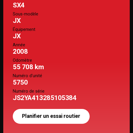
SX4
Sous-modèle
JX
Équipement
JX
Année
2008
Odomètre
55 708 km
Numéro d'unité
5750
Numéro de série
JS2YA413285105384
Planifier un essai routier