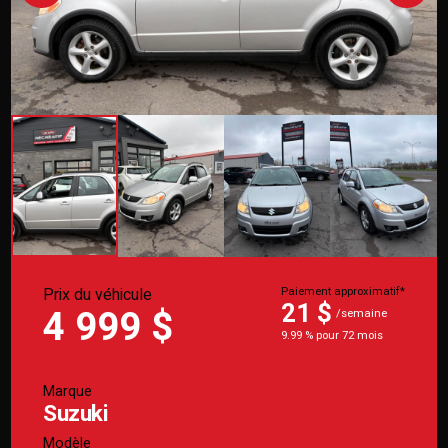
Prix du véhicule
Paiement approximatif*
21 $
4 999 $
/semaine
9.99 % pour 72 mois
Marque
Suzuki
Modèle