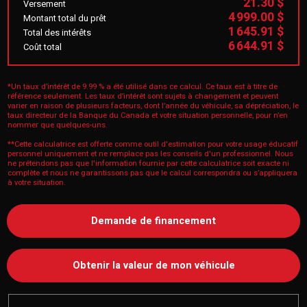
21.30 $
Versement
4 999.00 $
Montant total du prêt
1 645.91 $
Total des intérêts
6 644.91 $
Coût total
*Un taux d’intérêt de 9.99 % a été utilisé dans ce calcul. Ce taux est à titre de
référence seulement. Les taux d’intérêt sont sujets à changement et peuvent
varier en raison de plusieurs facteurs, dont l’année du véhicule, sa dépréciation, le
taux directeur de la Banque du Canada et votre situation personnelle, pour n’en
nommer que quelques-uns.
**Cette calculatrice est offerte comme outil d'estimation pour votre usage éducatif
personnel uniquement et ne remplace pas les conseils d'un professionnel. Nous
ne prétendons pas que l'information fournie par cette calculatrice soit exacte ni
complète et nous ne garantissons pas que le calcul correspondra ou s’appliquera
à votre situation.
Demande de financement
Obtenir la valeur de mon véhicule