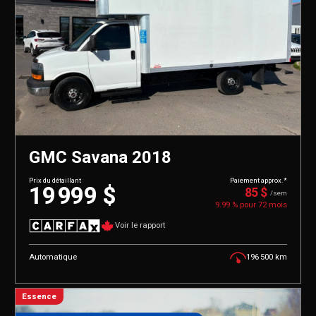
GMC Savana 2018
Prix du détaillant
Paiement approx.*
19 999 $
85 $
/sem
9.99 % pour
72
mois
Voir le rapport
Automatique
196 500 km
Essence