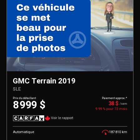
GMC Terrain 2019
SLE
Prix du détaillant
Paiement approx.*
8 999 $
38 $
/sem
9.99 % pour
72
mois
Voir le rapport
Automatique
187 810 km