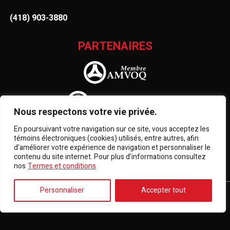
(418) 903-3880
PARTENAIRES
Nous respectons votre vie privée.
En poursuivant votre navigation sur ce site, vous acceptez les
témoins électroniques (cookies) utilisés, entre autres, afin
d’améliorer votre expérience de navigation et personnaliser le
contenu du site internet. Pour plus d’informations consultez
nos
Termes et conditions
Personnaliser
Accepter tout
Termes et conditions
| © Tous droits réservés 2026
Association des marchands de véhicules d'occasion du
Québec
AMVOQ ne se tient pas responsable du contenu, de la
publicité et des informations apparaissant sur ce site.