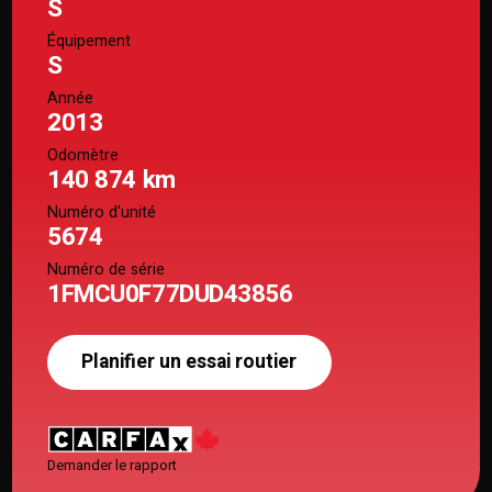
S
Équipement
S
Année
2013
Odomètre
140 874 km
Numéro d'unité
5674
Numéro de série
1FMCU0F77DUD43856
Planifier un essai routier
Demander le rapport