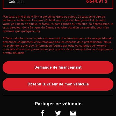
6 644.91 $
Coût total
*Un taux d’intérêt de 9.99 % a été utilisé dans ce calcul. Ce taux est à titre de
référence seulement. Les taux d’intérêt sont sujets à changement et peuvent
varier en raison de plusieurs facteurs, dont l’année du véhicule, sa dépréciation, le
taux directeur de la Banque du Canada et votre situation personnelle, pour n’en
nommer que quelques-uns.
**Cette calculatrice est offerte comme outil d'estimation pour votre usage éducatif
personnel uniquement et ne remplace pas les conseils d'un professionnel. Nous
ne prétendons pas que l'information fournie par cette calculatrice soit exacte ni
complète et nous ne garantissons pas que le calcul correspondra ou s’appliquera
à votre situation.
Demande de financement
Obtenir la valeur de mon véhicule
Partager ce véhicule