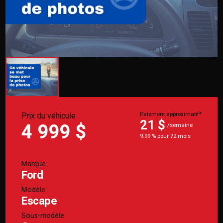
Prix du véhicule
Paiement approximatif*
21 $
4 999 $
/semaine
9.99 % pour 72 mois
Marque
Ford
Modèle
Escape
Sous-modèle