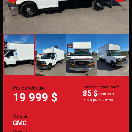
Prix du véhicule
Paiement approximatif*
85 $
19 999 $
/semaine
9.99 % pour 72 mois
Marque
GMC
Modèle