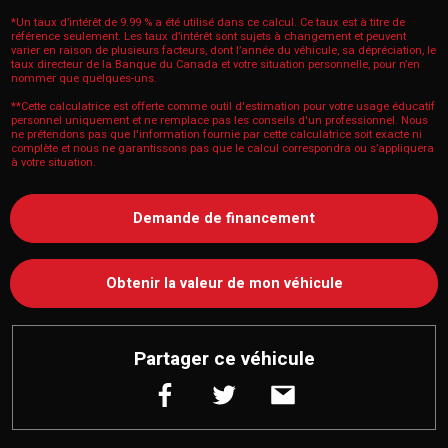
*Un taux d’intérêt de 9.99 % a été utilisé dans ce calcul. Ce taux est à titre de
référence seulement. Les taux d’intérêt sont sujets à changement et peuvent
varier en raison de plusieurs facteurs, dont l’année du véhicule, sa dépréciation, le
taux directeur de la Banque du Canada et votre situation personnelle, pour n’en
nommer que quelques-uns.
**Cette calculatrice est offerte comme outil d'estimation pour votre usage éducatif
personnel uniquement et ne remplace pas les conseils d'un professionnel. Nous
ne prétendons pas que l'information fournie par cette calculatrice soit exacte ni
complète et nous ne garantissons pas que le calcul correspondra ou s’appliquera
à votre situation.
Demande de financement
Obtenir la valeur de mon véhicule
Partager ce véhicule