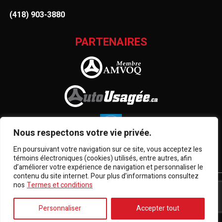
(418) 903-3880
PARTENAIRES
Nous respectons votre vie privée.
En poursuivant votre navigation sur ce site, vous acceptez les
témoins électroniques (cookies) utilisés, entre autres, afin
d’améliorer votre expérience de navigation et personnaliser le
contenu du site internet. Pour plus d’informations consultez
nos
Termes et conditions
Termes et conditions
| © Tous droits réservés 2026
Association des marchands de véhicules d'occasion du
Québec
AMVOQ ne se tient pas responsable du contenu, de la
Personnaliser
Accepter tout
publicité et des informations apparaissant sur ce site.