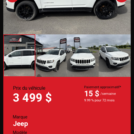
Prix du véhicule
Paiement approximatif*
15 $
3 499 $
/semaine
9.99 % pour 72 mois
Marque
Jeep
Modèle