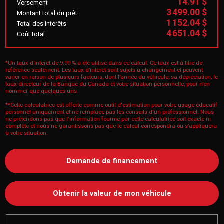
14.91 $
Versement
3 499.00 $
Montant total du prêt
1 152.04 $
Total des intérêts
4 651.04 $
Coût total
*Un taux d’intérêt de 9.99 % a été utilisé dans ce calcul. Ce taux est à titre de
référence seulement. Les taux d’intérêt sont sujets à changement et peuvent
varier en raison de plusieurs facteurs, dont l’année du véhicule, sa dépréciation, le
taux directeur de la Banque du Canada et votre situation personnelle, pour n’en
nommer que quelques-uns.
**Cette calculatrice est offerte comme outil d'estimation pour votre usage éducatif
personnel uniquement et ne remplace pas les conseils d'un professionnel. Nous
ne prétendons pas que l'information fournie par cette calculatrice soit exacte ni
complète et nous ne garantissons pas que le calcul correspondra ou s’appliquera
à votre situation.
Demande de financement
Obtenir la valeur de mon véhicule