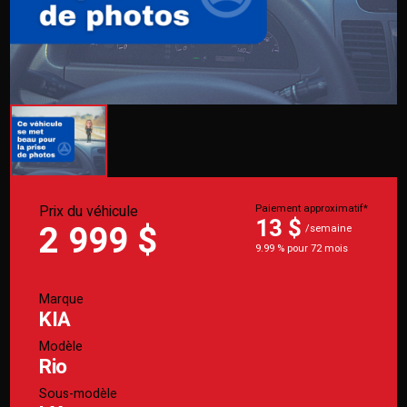
Prix du véhicule
Paiement approximatif*
13 $
2 999 $
/semaine
9.99 % pour 72 mois
Marque
KIA
Modèle
Rio
Sous-modèle