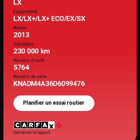
LX
Équipement
LX/LX+/LX+ ECO/EX/SX
Année
2013
Odomètre
230 000 km
Numéro d'unité
5764
Numéro de série
KNADM4A36D6099476
Planifier un essai routier
Demander le rapport