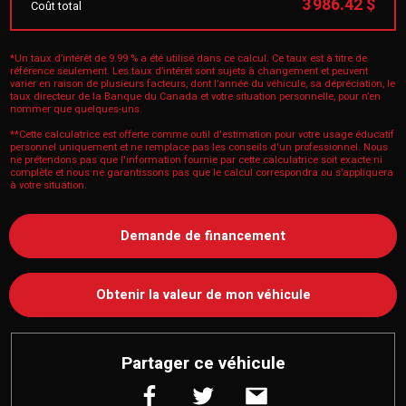
3 986.42 $
Coût total
*Un taux d’intérêt de 9.99 % a été utilisé dans ce calcul. Ce taux est à titre de
référence seulement. Les taux d’intérêt sont sujets à changement et peuvent
varier en raison de plusieurs facteurs, dont l’année du véhicule, sa dépréciation, le
taux directeur de la Banque du Canada et votre situation personnelle, pour n’en
nommer que quelques-uns.
**Cette calculatrice est offerte comme outil d'estimation pour votre usage éducatif
personnel uniquement et ne remplace pas les conseils d'un professionnel. Nous
ne prétendons pas que l'information fournie par cette calculatrice soit exacte ni
complète et nous ne garantissons pas que le calcul correspondra ou s’appliquera
à votre situation.
Demande de financement
Obtenir la valeur de mon véhicule
Partager ce véhicule