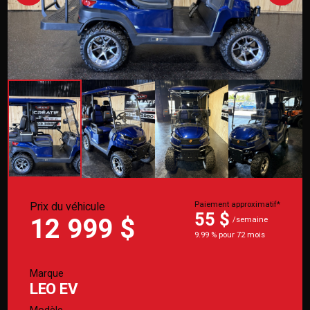
Prix du véhicule
Paiement approximatif*
55 $
12 999 $
/semaine
9.99 % pour 72 mois
Marque
LEO EV