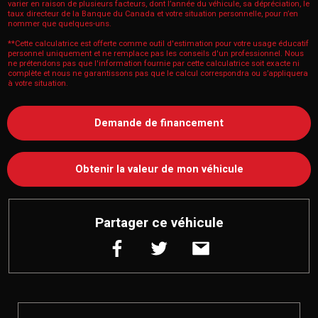
varier en raison de plusieurs facteurs, dont l’année du véhicule, sa dépréciation, le
taux directeur de la Banque du Canada et votre situation personnelle, pour n’en
nommer que quelques-uns.
**Cette calculatrice est offerte comme outil d'estimation pour votre usage éducatif
personnel uniquement et ne remplace pas les conseils d'un professionnel. Nous
ne prétendons pas que l'information fournie par cette calculatrice soit exacte ni
complète et nous ne garantissons pas que le calcul correspondra ou s’appliquera
à votre situation.
Demande de financement
Obtenir la valeur de mon véhicule
Partager ce véhicule