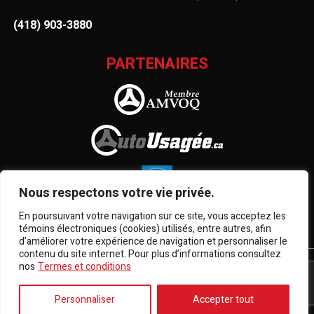
(418) 903-3880
PARTENAIRES
Nous respectons votre vie privée.
En poursuivant votre navigation sur ce site, vous acceptez les
témoins électroniques (cookies) utilisés, entre autres, afin
d’améliorer votre expérience de navigation et personnaliser le
contenu du site internet. Pour plus d’informations consultez
nos
Termes et conditions
Termes et conditions
| © Tous droits réservés 2026
Association des marchands de véhicules d'occasion du
Québec
AMVOQ ne se tient pas responsable du contenu, de la
Personnaliser
Accepter tout
publicité et des informations apparaissant sur ce site.