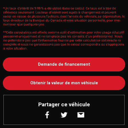
*Un taux d’intérêt de 9.99 % a été utilisé dans ce calcul. Ce taux est à titre de
référence seulement. Les taux d’intérêt sont sujets à changement et peuvent
varier en raison de plusieurs facteurs, dont l’année du véhicule, sa dépréciation, le
taux directeur de la Banque du Canada et votre situation personnelle, pour n’en
nommer que quelques-uns.
**Cette calculatrice est offerte comme outil d'estimation pour votre usage éducatif
personnel uniquement et ne remplace pas les conseils d'un professionnel. Nous
ne prétendons pas que l'information fournie par cette calculatrice soit exacte ni
complète et nous ne garantissons pas que le calcul correspondra ou s’appliquera
à votre situation.
Demande de financement
Obtenir la valeur de mon véhicule
Partager ce véhicule