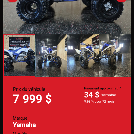
Prix du véhicule
Paiement approximatif*
34 $
7 999 $
/semaine
9.99 % pour 72 mois
Marque
Yamaha
Modèle