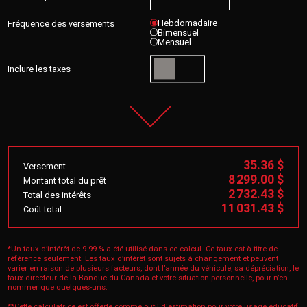
Hebdomadaire
Fréquence des versements
Bimensuel
Mensuel
Inclure les taxes
35.36 $
Versement
8 299.00 $
Montant total du prêt
2 732.43 $
Total des intérêts
11 031.43 $
Coût total
*Un taux d’intérêt de 9.99 % a été utilisé dans ce calcul. Ce taux est à titre de
référence seulement. Les taux d’intérêt sont sujets à changement et peuvent
varier en raison de plusieurs facteurs, dont l’année du véhicule, sa dépréciation, le
taux directeur de la Banque du Canada et votre situation personnelle, pour n’en
nommer que quelques-uns.
**Cette calculatrice est offerte comme outil d'estimation pour votre usage éducatif