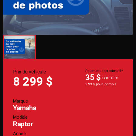
Prix du véhicule
Paiement approximatif*
35 $
8 299 $
/semaine
9.99 % pour 72 mois
Marque
Yamaha
Modèle
Raptor
Année