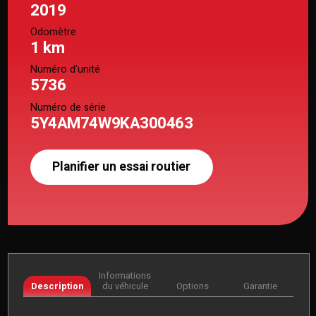
2019
Odomètre
1 km
Numéro d'unité
5736
Numéro de série
5Y4AM74W9KA300463
Planifier un essai routier
Informations
Description
du véhicule
Options
Garantie