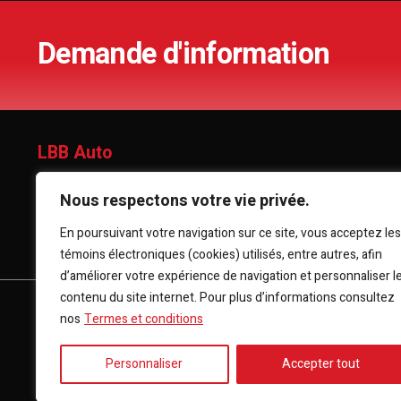
Demande d'information
LBB Auto
701 rte du Président-Kennedy, Lévis (Québec), G6C 1E1
Nous respectons votre vie privée.
En poursuivant votre navigation sur ce site, vous acceptez les
(418) 903-3880
témoins électroniques (cookies) utilisés, entre autres, afin
d’améliorer votre expérience de navigation et personnaliser l
contenu du site internet. Pour plus d’informations consultez
ACCUEIL
INVENTAIRE
FINANCEMENT
CON
nos
Termes et conditions
Personnaliser
Accepter tout
Termes et conditions
| © Tous droits réservés 2026
Associati
AMVOQ ne se tient pas responsable du contenu, de la publicité 