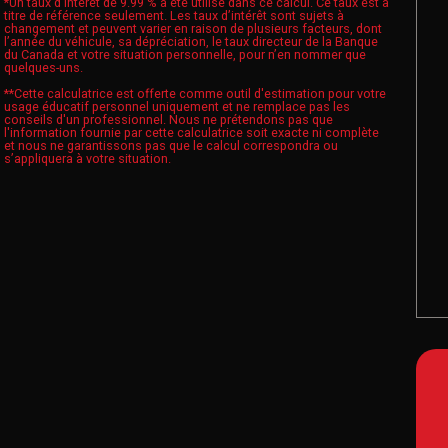
*Un taux d’intérêt de 9.99 % a été utilisé dans ce calcul. Ce taux est à
titre de référence seulement. Les taux d’intérêt sont sujets à
changement et peuvent varier en raison de plusieurs facteurs, dont
l’année du véhicule, sa dépréciation, le taux directeur de la Banque
du Canada et votre situation personnelle, pour n’en nommer que
quelques-uns.
**Cette calculatrice est offerte comme outil d'estimation pour votre
usage éducatif personnel uniquement et ne remplace pas les
conseils d'un professionnel. Nous ne prétendons pas que
l'information fournie par cette calculatrice soit exacte ni complète
et nous ne garantissons pas que le calcul correspondra ou
s’appliquera à votre situation.