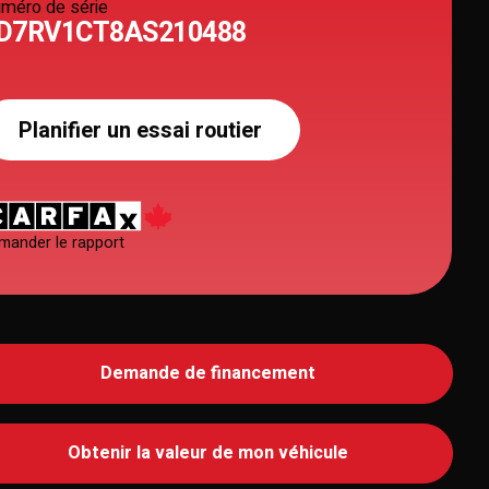
méro de série
D7RV1CT8AS210488
Planifier un essai routier
mander le rapport
Demande de financement
Obtenir la valeur de mon véhicule