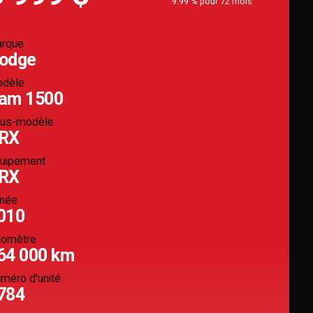
9.99 % pour 72 mois
rque
odge
dèle
am 1500
us-modèle
RX
uipement
RX
née
010
omètre
64 000 km
méro d'unité
784