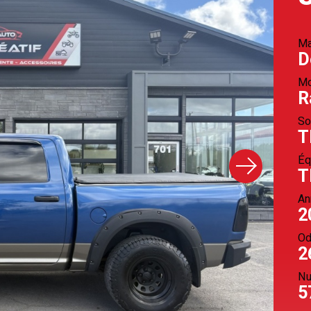
Ma
D
Mo
R
So
T
Éq
T
An
2
Od
2
Nu
5