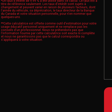
*Un taux d’intérêt de 9.99 % a été utilisé dans ce calcul. Ce taux est à
titre de référence seulement. Les taux d’intérêt sont sujets à
changement et peuvent varier en raison de plusieurs facteurs, dont
l’année du véhicule, sa dépréciation, le taux directeur de la Banque
du Canada et votre situation personnelle, pour n’en nommer que
quelques-uns.
**Cette calculatrice est offerte comme outil d'estimation pour votre
usage éducatif personnel uniquement et ne remplace pas les
conseils d'un professionnel. Nous ne prétendons pas que
l'information fournie par cette calculatrice soit exacte ni complète
et nous ne garantissons pas que le calcul correspondra ou
s’appliquera à votre situation.