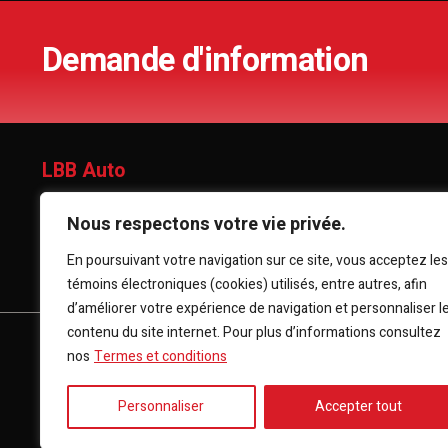
Demande d'information
LBB Auto
701 rte du Président-Kennedy, Lévis (Québec), G6C 1E1
Nous respectons votre vie privée.
En poursuivant votre navigation sur ce site, vous acceptez les
(418) 903-3880
témoins électroniques (cookies) utilisés, entre autres, afin
d’améliorer votre expérience de navigation et personnaliser l
contenu du site internet. Pour plus d’informations consultez
ACCUEIL
INVENTAIRE
FINANCEMENT
CON
nos
Termes et conditions
Personnaliser
Accepter tout
Termes et conditions
| © Tous droits réservés 2026
Associati
AMVOQ ne se tient pas responsable du contenu, de la publicité 