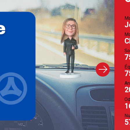
Ma
J
Mo
C
So
7
Éq
7
An
2
Od
1
Nu
5