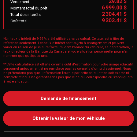
29.82 $
Versement
6 999.00 $
Montant total du prêt
2 304.41 $
Total des intérêts
9 303.41 $
Coût total
*Un taux d’intérêt de 9.99 % a été utilisé dans ce calcul. Ce taux est à titre de
référence seulement. Les taux d’intérêt sont sujets à changement et peuvent
varier en raison de plusieurs facteurs, dont l’année du véhicule, sa dépréciation, le
taux directeur de la Banque du Canada et votre situation personnelle, pour n’en
nommer que quelques-uns.
**Cette calculatrice est offerte comme outil d'estimation pour votre usage éducatif
personnel uniquement et ne remplace pas les conseils d'un professionnel. Nous
ne prétendons pas que l'information fournie par cette calculatrice soit exacte ni
complète et nous ne garantissons pas que le calcul correspondra ou s’appliquera
à votre situation.
Demande de financement
Obtenir la valeur de mon véhicule