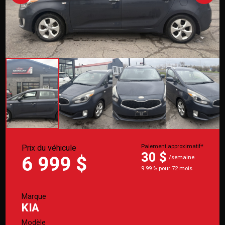
Prix du véhicule
Paiement approximatif*
30 $
6 999 $
/semaine
9.99 % pour 72 mois
Marque
KIA
Modèle