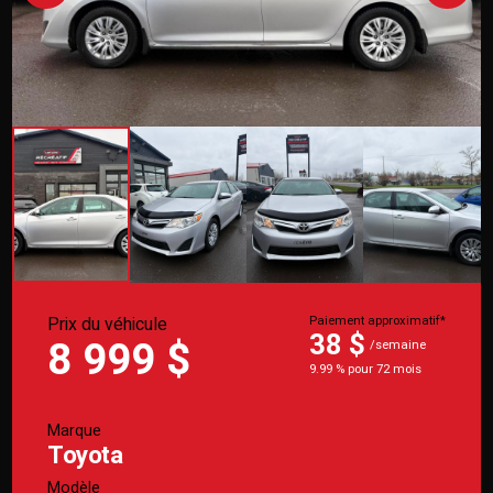
Prix du véhicule
Paiement approximatif*
38 $
8 999 $
/semaine
9.99 % pour 72 mois
Marque
Toyota
Modèle