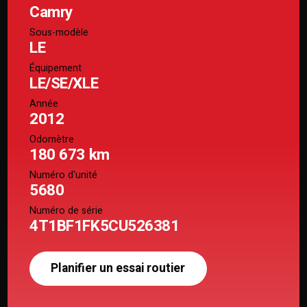
Camry
Sous-modèle
LE
Équipement
LE/SE/XLE
Année
2012
Odomètre
180 673 km
Numéro d'unité
5680
Numéro de série
4T1BF1FK5CU526381
Planifier un essai routier