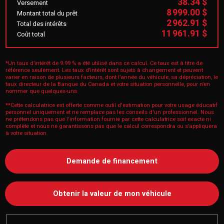
38.34 $
Versement
8 999.00 $
Montant total du prêt
2 962.91 $
Total des intérêts
11 961.91 $
Coût total
*Un taux d’intérêt de 9.99 % a été utilisé dans ce calcul. Ce taux est à titre de
référence seulement. Les taux d’intérêt sont sujets à changement et peuvent
varier en raison de plusieurs facteurs, dont l’année du véhicule, sa dépréciation, le
taux directeur de la Banque du Canada et votre situation personnelle, pour n’en
nommer que quelques-uns.
**Cette calculatrice est offerte comme outil d'estimation pour votre usage éducatif
personnel uniquement et ne remplace pas les conseils d'un professionnel. Nous
ne prétendons pas que l'information fournie par cette calculatrice soit exacte ni
complète et nous ne garantissons pas que le calcul correspondra ou s’appliquera
à votre situation.
Demande de financement
Obtenir la valeur de mon véhicule