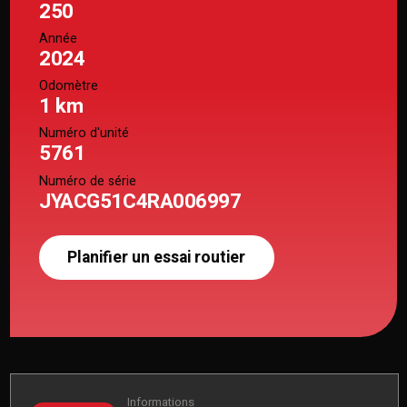
250
Année
2024
Odomètre
1 km
Numéro d'unité
5761
Numéro de série
JYACG51C4RA006997
Planifier un essai routier
Informations