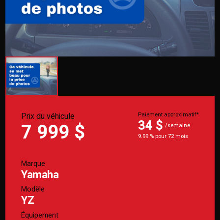
Prix du véhicule
Paiement approximatif*
34 $
7 999 $
/semaine
9.99 % pour 72 mois
Marque
Yamaha
Modèle
YZ
Équipement